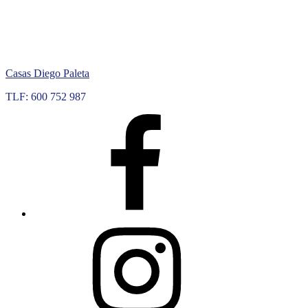
Skip
to
content
Casas Diego Paleta
TLF: 600 752 987
Facebook
Instagram