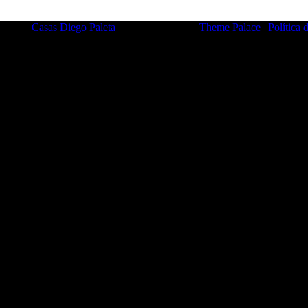
 2026 |
Casas Diego Paleta
|
Travel Insight by
Theme Palace
|
Política 