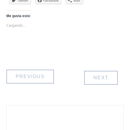
Twitter
Facebook
Más
Me gusta esto:
Cargando...
Navegación
PREVIOUS
NEXT
de
entradas