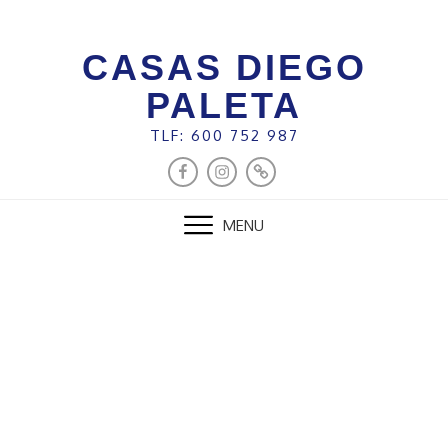
Skip
to
CASAS DIEGO
content
PALETA
TLF: 600 752 987
FACEBOOK
INSTAGRAM
ESCAPADA
RURAL
MENU