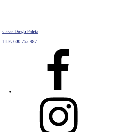
Skip
to
content
Casas Diego Paleta
TLF: 600 752 987
Facebook
Instagram